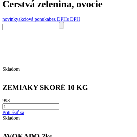
Čerstvá zelenina, ovocie
novinky
akciová ponuka
bez DPH
s DPH
Skladom
ZEMIAKY SKORÉ 10 KG
998
Prihlásiť sa
Skladom
AVOKADO 2ks