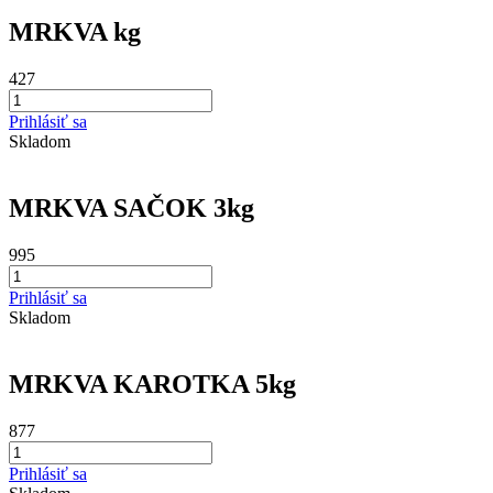
MRKVA kg
427
Prihlásiť sa
Skladom
MRKVA SAČOK 3kg
995
Prihlásiť sa
Skladom
MRKVA KAROTKA 5kg
877
Prihlásiť sa