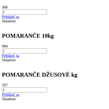
496
Prihlásiť sa
Skladom
POMARANČE 10kg
984
Prihlásiť sa
Skladom
POMARANČE DŽUSOVÉ kg
507
Prihlásiť sa
Skladom